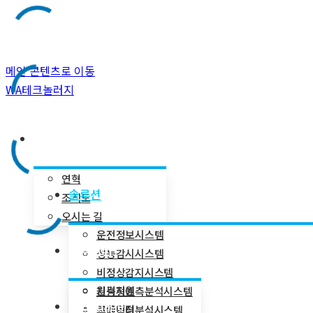
메인 콘텐츠로 이동
WA테크놀러지
회사소개
연혁
솔루션
조직도
오시는 길
운전정보시스템
고객센터
성능감시시스템
비정상감지시스템
원격지원
지능형예측분석시스템
Language
교육일정
빅데이터분석시스템